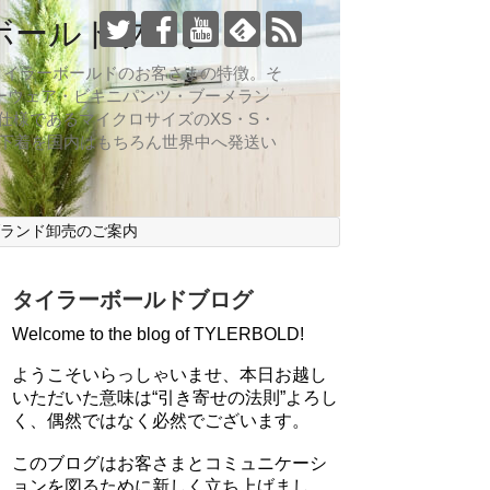
ボールドブログ
向なのがタイラーボールドのお客さまの特徴。そ
ーウェア・ビキニパンツ・ブーメラン
仕様であるマイクロサイズのXS・S・
ズ下着を国内はもちろん世界中へ発送い
ブランド卸売のご案内
タイラーボールドブログ
Welcome to the blog of TYLERBOLD!
ようこそいらっしゃいませ、本日お越し
いただいた意味は“引き寄せの法則”よろし
く、偶然ではなく必然でございます。
このブログはお客さまとコミュニケーシ
ョンを図るために新しく立ち上げまし