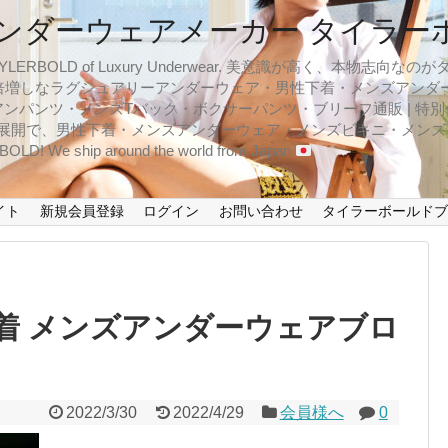
ンダーウェアメーカー タイラー
BOLD of Luxury Underwear. 美意識が高く、本物志
倍増しなラグジュアリーアンダーウェア・男性下着・メンズアンダ
ンパンツ・メンズTバック・ボクサーパンツ・ブリーフ通販 | 特別
イズ展開で、男性下着・メンズアンダーウェア・メンズビキニ・メン
LD! We ship around the world from Japan
イト
新規会員登録
ログイン
お問い合わせ
タイラーボールド
着 メンズアンダーウェアブロ
2022/3/30
2022/4/29
会員様へ
0