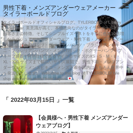
男性下着・メンズアンダーウェアメーカー
タイラーボールドブログ
タイラーボールドオフィシャルブログ。TYLERBOLD of Luxury
Underwear. 美意識が高く、本物志向なのがタイラーボールドの
お客さまの特徴。そしてシンプルイズベストをキモに色気10倍増
しなラグジュアリーアンダーウェア・男性下着・メンズアンダー
ウェア・ビキニパンツ・ブーメランパンツ・ブラジリアンビキ
ニ・ブラジリアンパンツ・メンズTバック・ボクサーパンツ・ブ
リーフ通販 | 特別仕様であるマイクロサイズのXS・S・M・L・
XL・XXLサイズまで幅広いサイズ展開で、男性下着・メンズアン
ダーウェア・メンズビキニ・メンズ下着を国内はもちろん世界中
へ発送いたします。 Welcome to the blog of TYLERBOLD! We
ship around the world from Japan
「 2022年03月15日 」一覧
【会員様へ・男性下着 メンズアンダー
ウェアブログ】