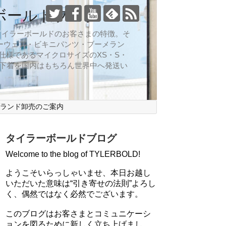
ボールドブログ
向なのがタイラーボールドのお客さまの特徴。そ
ーウェア・ビキニパンツ・ブーメラン
仕様であるマイクロサイズのXS・S・
ズ下着を国内はもちろん世界中へ発送い
ブランド卸売のご案内
タイラーボールドブログ
Welcome to the blog of TYLERBOLD!
ようこそいらっしゃいませ、本日お越し
いただいた意味は“引き寄せの法則”よろし
く、偶然ではなく必然でございます。
このブログはお客さまとコミュニケーシ
ョンを図るために新しく立ち上げまし