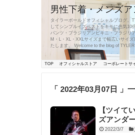
男性下着・メンズア
タイラーボールドオフィシャルブログ。TYLER
してシンプルイズベストをキモに色気10
パンツ・ブラジリアンビキニ・ブラジリア
M・L・XL・XXLサイズまで幅広いサ
たします。 Welcome to the blog of TYLERBO
TOP
オフィシャルストア
コーポレートサ
「 2022年03月07日 」
【ツイてい
ズアンダ
2022/3/7