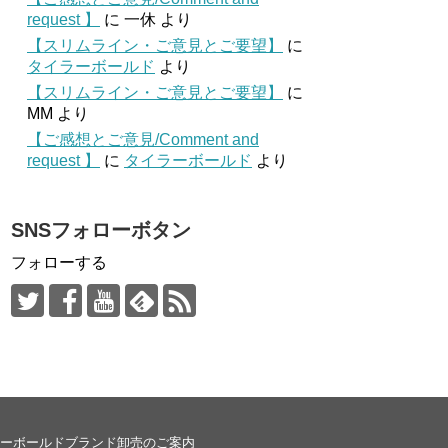
request 】
に
一休
より
【スリムライン・ご意見とご要望】
に
タイラーボールド
より
【スリムライン・ご意見とご要望】
に
MM
より
【ご感想とご意見/Comment and
request 】
に
タイラーボールド
より
SNSフォローボタン
フォローする
ーボールドブランド卸売のご案内