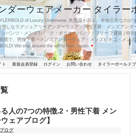
ンダーウェアメーカー タイラー
BOLD of Luxury Underwear. 美意識が高く、本物志
倍増しなラグジュアリーアンダーウェア・男性下着・メンズアンダ
ンパンツ・メンズTバック・ボクサーパンツ・ブリーフ通販 | 特別
イズ展開で、男性下着・メンズアンダーウェア・メンズビキニ・メン
LD! We ship around the world from Japan
イト
新規会員登録
ログイン
お問い合わせ
タイラーボールド
一覧
る人の7つの特徴.2・男性下着 メン
ーウェアブログ】
ブログ