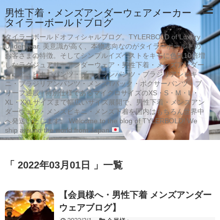
男性下着・メンズアンダーウェアメーカー
タイラーボールドブログ
タイラーボールドオフィシャルブログ。TYLERBOLD of Luxury
Underwear. 美意識が高く、本物志向なのがタイラーボールドの
お客さまの特徴。そしてシンプルイズベストをキモに色気10倍増
しなラグジュアリーアンダーウェア・男性下着・メンズアンダー
ウェア・ビキニパンツ・ブーメランパンツ・ブラジリアンビキ
ニ・ブラジリアンパンツ・メンズTバック・ボクサーパンツ・ブ
リーフ通販 | 特別仕様であるマイクロサイズのXS・S・M・L・
XL・XXLサイズまで幅広いサイズ展開で、男性下着・メンズアン
ダーウェア・メンズビキニ・メンズ下着を国内はもちろん世界中
へ発送いたします。 Welcome to the blog of TYLERBOLD! We
ship around the world from Japan
「 2022年03月01日 」一覧
【会員様へ・男性下着 メンズアンダー
ウェアブログ】