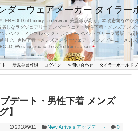
ンダーウェアメーカー タイラー
BOLD of Luxury Underwear. 美意識が高く、本物志
倍増しなラグジュアリーアンダーウェア・男性下着・メンズアンダ
ンパンツ・メンズTバック・ボクサーパンツ・ブリーフ通販 | 特別
イズ展開で、男性下着・メンズアンダーウェア・メンズビキニ・メン
LD! We ship around the world from Japan
イト
新規会員登録
ログイン
お問い合わせ
タイラーボールド
s アップデート・男性下着 メンズ
グ】
2018/9/11
New Arrivals アップデート
0