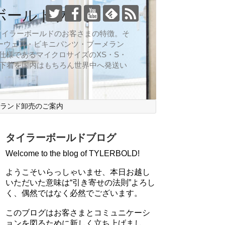
ボールドブログ
向なのがタイラーボールドのお客さまの特徴。そ
ーウェア・ビキニパンツ・ブーメラン
仕様であるマイクロサイズのXS・S・
ズ下着を国内はもちろん世界中へ発送い
ブランド卸売のご案内
タイラーボールドブログ
Welcome to the blog of TYLERBOLD!
ようこそいらっしゃいませ、本日お越し
いただいた意味は“引き寄せの法則”よろし
く、偶然ではなく必然でございます。
このブログはお客さまとコミュニケーシ
ョンを図るために新しく立ち上げまし