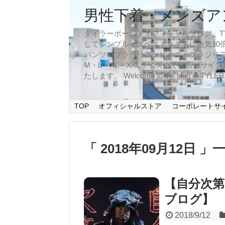
男性下着・メンズア
タイラーボールドオフィシャルブログ。TYLER
してシンプルイズベストをキモに色気10
パンツ・ブラジリアンビキニ・ブラジリア
M・L・XL・XXLサイズまで幅広いサ
たします。 Welcome to the blog of TYLERBO
TOP
オフィシャルストア
コーポレートサ
「 2018年09月12日 」
【自分次第
ブログ】
2018/9/12