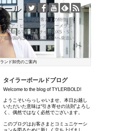
ボールドブログ
向なのがタイラーボールドのお客さまの特徴。そ
ーウェア・ビキニパンツ・ブーメラン
仕様であるマイクロサイズのXS・S・
ズ下着を国内はもちろん世界中へ発送い
ブランド卸売のご案内
タイラーボールドブログ
Welcome to the blog of TYLERBOLD!
ようこそいらっしゃいませ、本日お越し
いただいた意味は“引き寄せの法則”よろし
く、偶然ではなく必然でございます。
このブログはお客さまとコミュニケーシ
ョンを図るために新しく立ち上げまし