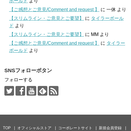
ボールド
より
【ご感想とご意見/Comment and request 】
に
一休
より
【スリムライン・ご意見とご要望】
に
タイラーボール
ド
より
【スリムライン・ご意見とご要望】
に
MM
より
【ご感想とご意見/Comment and request 】
に
タイラー
ボールド
より
SNSフォローボタン
フォローする
TOP
オフィシャルストア
コーポレートサイト
新規会員登録