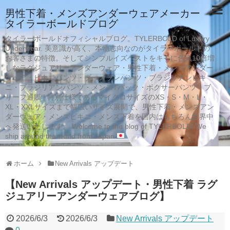
男性下着・メンズアンダーウェアメーカー
タイラーボールドブログ
タイラーボールドオフィシャルブログ。TYLERBOLD of Luxury
Underwear. 美意識が高く、本物志向なのがタイラーボールドの
お客さまの特徴。そしてシンプルイズベストをキモに色気10倍増
しなラグジュアリーアンダーウェア・男性下着・メンズアンダー
ウェア・ビキニパンツ・ブーメランパンツ・ブラジリアンビキ
ニ・ブラジリアンパンツ・メンズTバック・ボクサーパンツ・ブ
リーフ通販 | 特別仕様であるマイクロサイズのXS・S・M・L・
XL・XXLサイズまで幅広いサイズ展開で、男性下着・メンズアン
ダーウェア・メンズビキニ・メンズ下着を国内はもちろん世界中
へ発送いたします。 Welcome to the blog of TYLERBOLD! We
ship around the world from Japan
ホーム
New Arrivals アップデート
【New Arrivals アップデート・男性下着 ラグ
ジュアリーアンダーウェアブログ】
2026/6/3
2026/6/3
New Arrivals アップデート