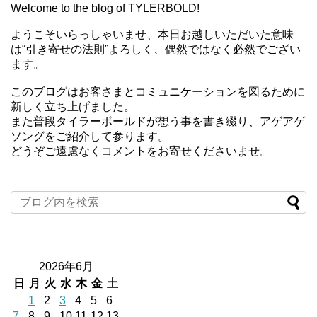
Welcome to the blog of TYLERBOLD!
ようこそいらっしゃいませ、本日お越しいただいた意味
は“引き寄せの法則”よろしく、偶然ではなく必然でござい
ます。
このブログはお客さまとコミュニケーションを図るために
新しく立ち上げました。
また普段タイラーボールドが想う事を書き綴り、アゲアゲ
ソングをご紹介して参ります。
どうぞご遠慮なくコメントをお寄せくださいませ。
2026年6月
日
月
火
水
木
金
土
1
2
3
4
5
6
7
8
9
10
11
12
13