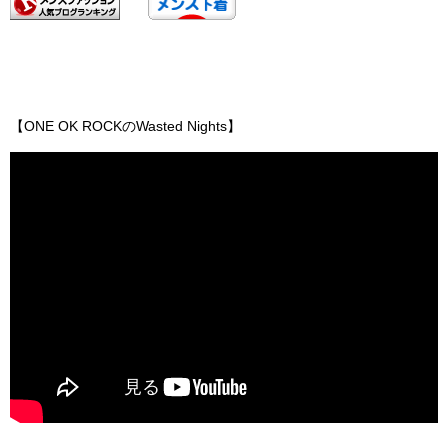
【ONE OK ROCKのWasted Nights】