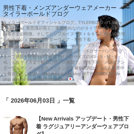
男性下着・メンズアンダーウェアメーカー
タイラーボールドブログ
タイラーボールドオフィシャルブログ。TYLERBOLD of Luxury
Underwear. 美意識が高く、本物志向なのがタイラーボールドの
お客さまの特徴。そしてシンプルイズベストをキモに色気10倍増
しなラグジュアリーアンダーウェア・男性下着・メンズアンダー
ウェア・ビキニパンツ・ブーメランパンツ・ブラジリアンビキ
ニ・ブラジリアンパンツ・メンズTバック・ボクサーパンツ・ブ
リーフ通販 | 特別仕様であるマイクロサイズのXS・S・M・L・
XL・XXLサイズまで幅広いサイズ展開で、男性下着・メンズアン
ダーウェア・メンズビキニ・メンズ下着を国内はもちろん世界中
へ発送いたします。 Welcome to the blog of TYLERBOLD! We
ship around the world from Japan
「 2026年06月03日 」一覧
【New Arrivals アップデート・男性下
着 ラグジュアリーアンダーウェアブロ