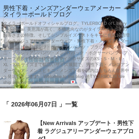
男性下着・メンズアンダーウェアメーカー
タイラーボールドブログ
タイラーボールドオフィシャルブログ。TYLERBOLD of Luxury
Underwear. 美意識が高く、本物志向なのがタイラーボールドの
お客さまの特徴。そしてシンプルイズベストをキモに色気10倍増
しなラグジュアリーアンダーウェア・男性下着・メンズアンダー
ウェア・ビキニパンツ・ブーメランパンツ・ブラジリアンビキ
ニ・ブラジリアンパンツ・メンズTバック・ボクサーパンツ・ブ
リーフ通販 | 特別仕様であるマイクロサイズのXS・S・M・L・
XL・XXLサイズまで幅広いサイズ展開で、男性下着・メンズアン
ダーウェア・メンズビキニ・メンズ下着を国内はもちろん世界中
へ発送いたします。 Welcome to the blog of TYLERBOLD! We
ship around the world from Japan
「 2026年06月07日 」一覧
【New Arrivals アップデート・男性下
着 ラグジュアリーアンダーウェアブロ