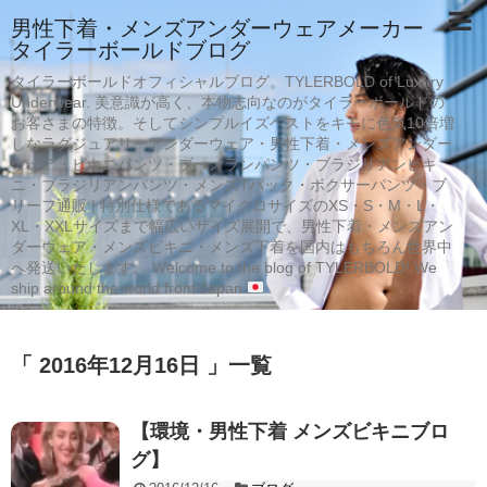
男性下着・メンズアンダーウェアメーカー
タイラーボールドブログ
タイラーボールドオフィシャルブログ。TYLERBOLD of Luxury
Underwear. 美意識が高く、本物志向なのがタイラーボールドの
お客さまの特徴。そしてシンプルイズベストをキモに色気10倍増
しなラグジュアリーアンダーウェア・男性下着・メンズアンダー
ウェア・ビキニパンツ・ブーメランパンツ・ブラジリアンビキ
ニ・ブラジリアンパンツ・メンズTバック・ボクサーパンツ・ブ
リーフ通販 | 特別仕様であるマイクロサイズのXS・S・M・L・
XL・XXLサイズまで幅広いサイズ展開で、男性下着・メンズアン
ダーウェア・メンズビキニ・メンズ下着を国内はもちろん世界中
へ発送いたします。 Welcome to the blog of TYLERBOLD! We
ship around the world from Japan
「 2016年12月16日 」一覧
【環境・男性下着 メンズビキニブロ
グ】