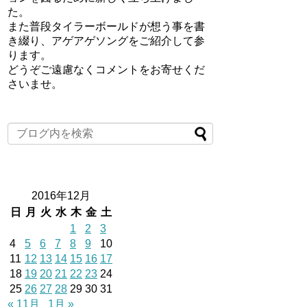
た。
また普段タイラーボールドが想う事を書
き綴り、アゲアゲソングをご紹介して参
ります。
どうぞご遠慮なくコメントをお寄せくだ
さいませ。
2016年12月
日
月
火
水
木
金
土
1
2
3
4
5
6
7
8
9
10
11
12
13
14
15
16
17
18
19
20
21
22
23
24
25
26
27
28
29
30
31
« 11月
1月 »