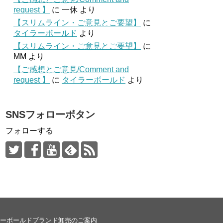
request 】
に
一休
より
【スリムライン・ご意見とご要望】
に
タイラーボールド
より
【スリムライン・ご意見とご要望】
に
MM
より
【ご感想とご意見/Comment and
request 】
に
タイラーボールド
より
SNSフォローボタン
フォローする
ーボールドブランド卸売のご案内