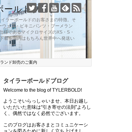
ボールドブログ
向なのがタイラーボールドのお客さまの特徴。そ
ーウェア・ビキニパンツ・ブーメラン
仕様であるマイクロサイズのXS・S・
ズ下着を国内はもちろん世界中へ発送い
ブランド卸売のご案内
タイラーボールドブログ
Welcome to the blog of TYLERBOLD!
ようこそいらっしゃいませ、本日お越し
いただいた意味は“引き寄せの法則”よろし
く、偶然ではなく必然でございます。
このブログはお客さまとコミュニケーシ
ョンを図るために新しく立ち上げまし