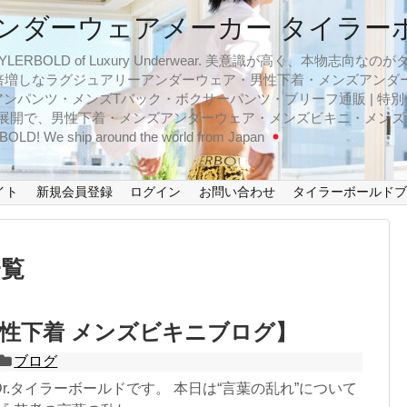
ンダーウェアメーカー タイラー
BOLD of Luxury Underwear. 美意識が高く、本物志
倍増しなラグジュアリーアンダーウェア・男性下着・メンズアンダ
ンパンツ・メンズTバック・ボクサーパンツ・ブリーフ通販 | 特別
イズ展開で、男性下着・メンズアンダーウェア・メンズビキニ・メン
LD! We ship around the world from Japan
イト
新規会員登録
ログイン
お問い合わせ
タイラーボールド
一覧
性下着 メンズビキニブログ】
ブログ
r.タイラーボールドです。 本日は“言葉の乱れ”について