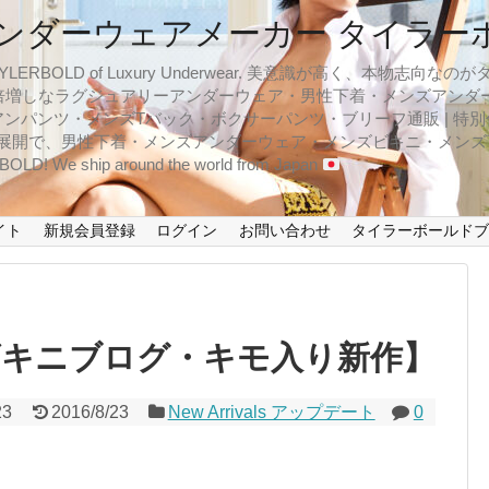
ンダーウェアメーカー タイラー
BOLD of Luxury Underwear. 美意識が高く、本物志
倍増しなラグジュアリーアンダーウェア・男性下着・メンズアンダ
ンパンツ・メンズTバック・ボクサーパンツ・ブリーフ通販 | 特別
イズ展開で、男性下着・メンズアンダーウェア・メンズビキニ・メン
LD! We ship around the world from Japan
イト
新規会員登録
ログイン
お問い合わせ
タイラーボールド
ビキニブログ・キモ入り新作】
23
2016/8/23
New Arrivals アップデート
0