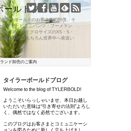
ボールドブログ
向なのがタイラーボールドのお客さまの特徴。そ
ーウェア・ビキニパンツ・ブーメラン
仕様であるマイクロサイズのXS・S・
ズ下着を国内はもちろん世界中へ発送い
ブランド卸売のご案内
タイラーボールドブログ
Welcome to the blog of TYLERBOLD!
ようこそいらっしゃいませ、本日お越し
いただいた意味は“引き寄せの法則”よろし
く、偶然ではなく必然でございます。
このブログはお客さまとコミュニケーシ
ョンを図るために新しく立ち上げまし