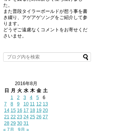
た。
また普段タイラーボールドが想う事を書
き綴り、アゲアゲソングをご紹介して参
ります。
どうぞご遠慮なくコメントをお寄せくだ
さいませ。
2016年8月
日
月
火
水
木
金
土
1
2
3
4
5
6
7
8
9
10
11
12
13
14
15
16
17
18
19
20
21
22
23
24
25
26
27
28
29
30
31
« 7月
9月 »