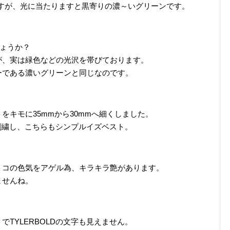
すが、光に当たりますと黒寄りの濃～いグリーンです。
しょうか？
が、実は緑色などの光沢を帯びております。
ーである濃いグリーンと同じなのです。
をキモに35mmから30mmへ細くしました。
で刺繍し、こちらもシンプルイズベスト。
トコの色気をアゲル為、キラキラ艶があります。
ませんね。
TYLERBOLDの文字も見えません。