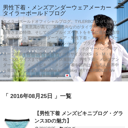
男性下着・メンズアンダーウェアメーカー
タイラーボールドブログ
タイラーボールドオフィシャルブログ。TYLERBOLD of Luxury
Underwear. 美意識が高く、本物志向なのがタイラーボールドの
お客さまの特徴。そしてシンプルイズベストをキモに色気10倍増
しなラグジュアリーアンダーウェア・男性下着・メンズアンダー
ウェア・ビキニパンツ・ブーメランパンツ・ブラジリアンビキ
ニ・ブラジリアンパンツ・メンズTバック・ボクサーパンツ・ブ
リーフ通販 | 特別仕様であるマイクロサイズのXS・S・M・L・
XL・XXLサイズまで幅広いサイズ展開で、男性下着・メンズアン
ダーウェア・メンズビキニ・メンズ下着を国内はもちろん世界中
へ発送いたします。 Welcome to the blog of TYLERBOLD! We
ship around the world from Japan
「 2016年08月25日 」一覧
【男性下着 メンズビキニブログ・グラ
ンス3Dの魅力】