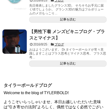
2016/8/25
ブログ
先日発表しましたグランス3D。 そろそろお手元に届
く頃でしょうか。 グランス3Dの魅力はフルボリュー
ムのメガもっこり...
記事を読む
【男性下着 メンズビキニブログ・プラ
スとマイナス】
2016/8/25
ブログ
おはようございます。 Dr.タイラーボールドが常々意
識しますことはプラス思考とマイナス思考。 プラス思
考...
記事を読む
タイラーボールドブログ
Welcome to the blog of TYLERBOLD!
ようこそいらっしゃいませ、本日お越しいただいた意味
は“引き寄せの法則”よろしく、偶然ではなく必然でござい