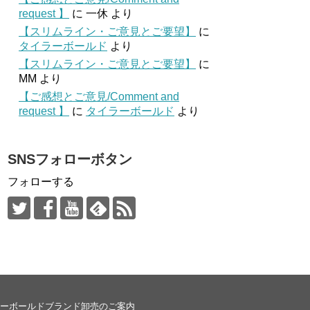
request 】
に
一休
より
【スリムライン・ご意見とご要望】
に
タイラーボールド
より
【スリムライン・ご意見とご要望】
に
MM
より
【ご感想とご意見/Comment and
request 】
に
タイラーボールド
より
SNSフォローボタン
フォローする
ーボールドブランド卸売のご案内