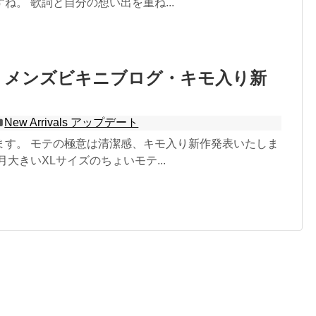
ね。 歌詞と自分の想い出を重ね...
 メンズビキニブログ・キモ入り新
New Arrivals アップデート
ます。 モテの極意は清潔感、キモ入り新作発表いたしま
月大きいXLサイズのちょいモテ...