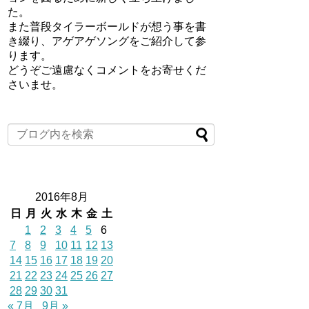
た。
また普段タイラーボールドが想う事を書
き綴り、アゲアゲソングをご紹介して参
ります。
どうぞご遠慮なくコメントをお寄せくだ
さいませ。
2016年8月
日
月
火
水
木
金
土
1
2
3
4
5
6
7
8
9
10
11
12
13
14
15
16
17
18
19
20
21
22
23
24
25
26
27
28
29
30
31
« 7月
9月 »