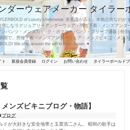
ンダーウェアメーカー タイラー
BOLD of Luxury Underwear. 美意識が高く、本物志
倍増しなラグジュアリーアンダーウェア・男性下着・メンズアンダ
ンパンツ・メンズTバック・ボクサーパンツ・ブリーフ通販 | 特別
イズ展開で、男性下着・メンズアンダーウェア・メンズビキニ・メン
LD! We ship around the world from Japan
イト
新規会員登録
ログイン
お問い合わせ
タイラーボールド
一覧
 メンズビキニブログ・物語】
ブログ
ールドが大好きな安全地帯と玉置浩二さん。 昭和の歌手は