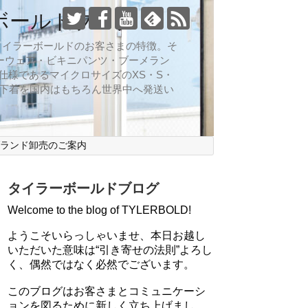
ボールドブログ
向なのがタイラーボールドのお客さまの特徴。そ
ーウェア・ビキニパンツ・ブーメラン
仕様であるマイクロサイズのXS・S・
ズ下着を国内はもちろん世界中へ発送い
ブランド卸売のご案内
タイラーボールドブログ
Welcome to the blog of TYLERBOLD!
ようこそいらっしゃいませ、本日お越し
いただいた意味は“引き寄せの法則”よろし
く、偶然ではなく必然でございます。
このブログはお客さまとコミュニケーシ
ョンを図るために新しく立ち上げまし