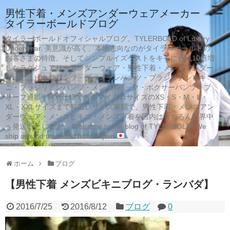
男性下着・メンズアンダーウェアメーカー
タイラーボールドブログ
タイラーボールドオフィシャルブログ。TYLERBOLD of Luxury
Underwear. 美意識が高く、本物志向なのがタイラーボールドの
お客さまの特徴。そしてシンプルイズベストをキモに色気10倍増
しなラグジュアリーアンダーウェア・男性下着・メンズアンダー
ウェア・ビキニパンツ・ブーメランパンツ・ブラジリアンビキ
ニ・ブラジリアンパンツ・メンズTバック・ボクサーパンツ・ブ
リーフ通販 | 特別仕様であるマイクロサイズのXS・S・M・L・
XL・XXLサイズまで幅広いサイズ展開で、男性下着・メンズアン
ダーウェア・メンズビキニ・メンズ下着を国内はもちろん世界中
へ発送いたします。 Welcome to the blog of TYLERBOLD! We
ship around the world from Japan
ホーム
ブログ
【男性下着 メンズビキニブログ・ランバダ】
2016/7/25
2016/8/12
ブログ
0