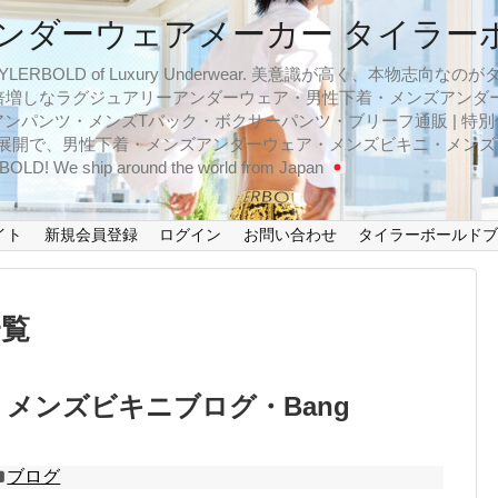
ンダーウェアメーカー タイラー
BOLD of Luxury Underwear. 美意識が高く、本物志
倍増しなラグジュアリーアンダーウェア・男性下着・メンズアンダ
ンパンツ・メンズTバック・ボクサーパンツ・ブリーフ通販 | 特別
イズ展開で、男性下着・メンズアンダーウェア・メンズビキニ・メン
LD! We ship around the world from Japan
イト
新規会員登録
ログイン
お問い合わせ
タイラーボールド
一覧
 メンズビキニブログ・Bang
ブログ