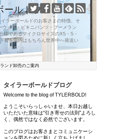
ボールドブログ
向なのがタイラーボールドのお客さまの特徴。そ
ーウェア・ビキニパンツ・ブーメラン
仕様であるマイクロサイズのXS・S・
ズ下着を国内はもちろん世界中へ発送い
ブランド卸売のご案内
タイラーボールドブログ
Welcome to the blog of TYLERBOLD!
ようこそいらっしゃいませ、本日お越し
いただいた意味は“引き寄せの法則”よろし
く、偶然ではなく必然でございます。
このブログはお客さまとコミュニケーシ
ョンを図るために新しく立ち上げまし