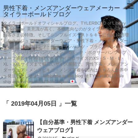
男性下着・メンズアンダーウェアメーカー
タイラーボールドブログ
タイラーボールドオフィシャルブログ。TYLERBOLD of Luxury
Underwear. 美意識が高く、本物志向なのがタイラーボールドの
お客さまの特徴。そしてシンプルイズベストをキモに色気10倍増
しなラグジュアリーアンダーウェア・男性下着・メンズアンダー
ウェア・ビキニパンツ・ブーメランパンツ・ブラジリアンビキ
ニ・ブラジリアンパンツ・メンズTバック・ボクサーパンツ・ブ
リーフ通販 | 特別仕様であるマイクロサイズのXS・S・M・L・
XL・XXLサイズまで幅広いサイズ展開で、男性下着・メンズアン
ダーウェア・メンズビキニ・メンズ下着を国内はもちろん世界中
へ発送いたします。 Welcome to the blog of TYLERBOLD! We
ship around the world from Japan
「 2019年04月05日 」一覧
【自分基準・男性下着 メンズアンダー
ウェアブログ】