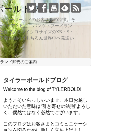
ボールドブログ
向なのがタイラーボールドのお客さまの特徴。そ
ーウェア・ビキニパンツ・ブーメラン
仕様であるマイクロサイズのXS・S・
ズ下着を国内はもちろん世界中へ発送い
ブランド卸売のご案内
タイラーボールドブログ
Welcome to the blog of TYLERBOLD!
ようこそいらっしゃいませ、本日お越し
いただいた意味は“引き寄せの法則”よろし
く、偶然ではなく必然でございます。
このブログはお客さまとコミュニケーシ
ョンを図るために新しく立ち上げまし