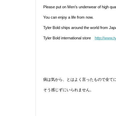
Please put on Men’s underwear of high qual
You can enjoy a life from now.
Tyler Bold ships around the world from Jap
Tyler Bold international store
http://www.ty
病は気から、とはよく言ったもので全て
そう感じずにいられません。