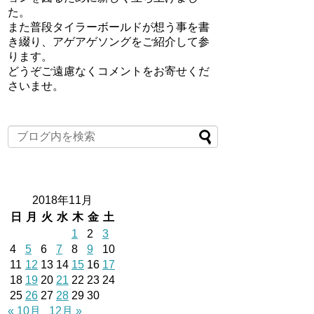
た。
また普段タイラーボールドが想う事を書
き綴り、アゲアゲソングをご紹介して参
ります。
どうぞご遠慮なくコメントをお寄せくだ
さいませ。
2018年11月
日
月
火
水
木
金
土
1
2
3
4
5
6
7
8
9
10
11
12
13
14
15
16
17
18
19
20
21
22
23
24
25
26
27
28
29
30
« 10月
12月 »