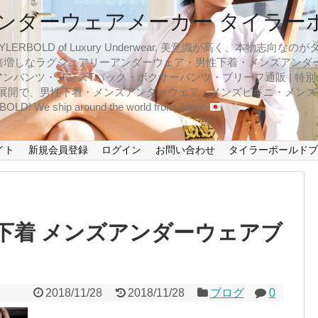
ンダーウェアメーカー タイラー
BOLD of Luxury Underwear. 美意識が高く、本物志
倍増しなラグジュアリーアンダーウェア・男性下着・メンズアンダ
ンパンツ・メンズTバック・ボクサーパンツ・ブリーフ通販 | 特別
イズ展開で、男性下着・メンズアンダーウェア・メンズビキニ・メン
LD! We ship around the world from Japan
イト
新規会員登録
ログイン
お問い合わせ
タイラーボールド
下着 メンズアンダーウェアブ
2018/11/28
2018/11/28
ブログ
0