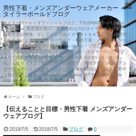
男性下着・メンズアンダーウェアメーカー
タイラーボールドブログ
タイラーボールドオフィシャルブログ。TYLERBOLD of Luxury
Underwear. 美意識が高く、本物志向なのがタイラーボールドの
お客さまの特徴。そしてシンプルイズベストをキモに色気10倍増
しなラグジュアリーアンダーウェア・男性下着・メンズアンダー
ウェア・ビキニパンツ・ブーメランパンツ・ブラジリアンビキ
ニ・ブラジリアンパンツ・メンズTバック・ボクサーパンツ・ブ
リーフ通販 | 特別仕様であるマイクロサイズのXS・S・M・L・
XL・XXLサイズまで幅広いサイズ展開で、男性下着・メンズアン
ダーウェア・メンズビキニ・メンズ下着を国内はもちろん世界中
へ発送いたします。 Welcome to the blog of TYLERBOLD! We
ship around the world from Japan
ホーム
ブログ
【伝えることと目標・男性下着 メンズアンダー
ウェアブログ】
2018/7/5
2018/7/5
ブログ
0