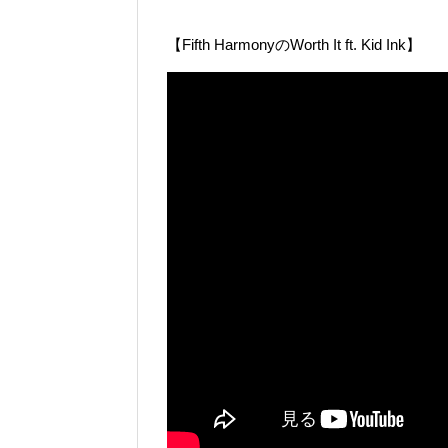
【Fifth HarmonyのWorth It ft. Kid Ink】