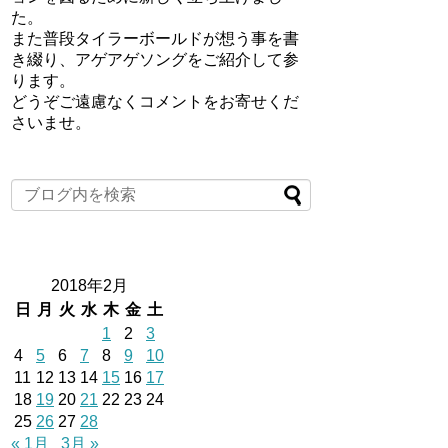
た。
また普段タイラーボールドが想う事を書
き綴り、アゲアゲソングをご紹介して参
ります。
どうぞご遠慮なくコメントをお寄せくだ
さいませ。
2018年2月
日
月
火
水
木
金
土
1
2
3
4
5
6
7
8
9
10
11
12
13
14
15
16
17
18
19
20
21
22
23
24
25
26
27
28
« 1月
3月 »