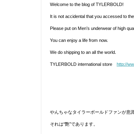
Welcome to the blog of TYLERBOLD!
It is not accidental that you accessed to 
Please put on Men’s underwear of high qual
You can enjoy a life from now.
We do shipping to an all the world.
TYLERBOLD international store
http://ww
やんちゃなタイラーボールドファンが意
それは“艶”であります。