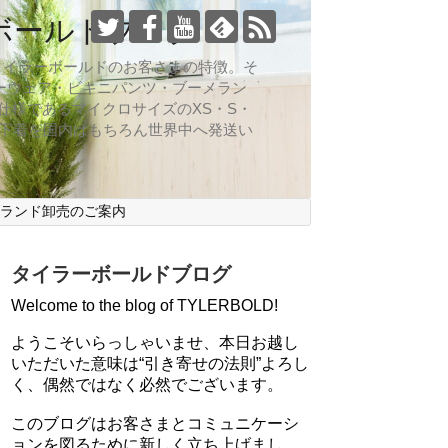
ボールドブログ
向なのがタイラーボールドのお客さまの特徴。そ
ーウェア・ビキニパンツ・ブーメラン
仕様であるマイクロサイズのXS・S・
ズ下着を国内はもちろん世界中へ発送い
ブランド卸売のご案内
タイラーボールドブログ
Welcome to the blog of TYLERBOLD!
ようこそいらっしゃいませ、本日お越し
いただいた意味は“引き寄せの法則”よろし
く、偶然ではなく必然でございます。
このブログはお客さまとコミュニケーシ
ョンを図るために新しく立ち上げまし