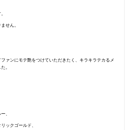
す。
テません。
ドファンにモテ艶をつけていただきたく、キラキラテカるメ
した。
ルー、
タリックゴールド、