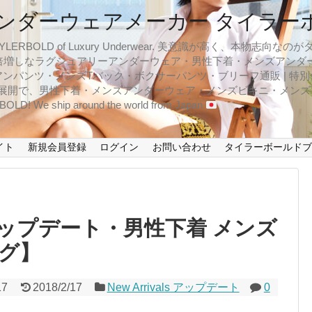
ンダーウェアメーカー タイラー
BOLD of Luxury Underwear. 美意識が高く、本物志
倍増しなラグジュアリーアンダーウェア・男性下着・メンズアンダ
ンパンツ・メンズTバック・ボクサーパンツ・ブリーフ通販 | 特別
イズ展開で、男性下着・メンズアンダーウェア・メンズビキニ・メン
LD! We ship around the world from Japan
イト
新規会員登録
ログイン
お問い合わせ
タイラーボールド
ップデート・男性下着 メンズ
グ】
17
2018/2/17
New Arrivals アップデート
0