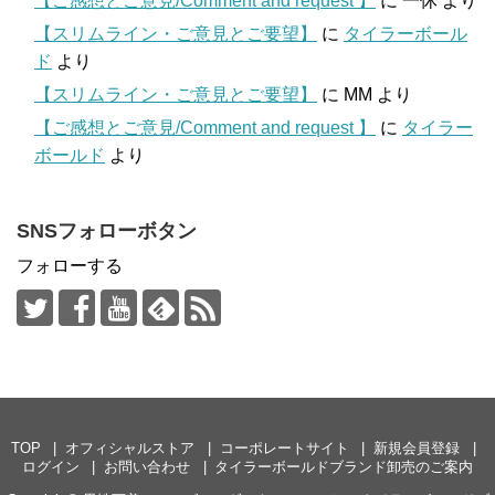
【ご感想とご意見/Comment and request 】
に
一休
より
【スリムライン・ご意見とご要望】
に
タイラーボール
ド
より
【スリムライン・ご意見とご要望】
に
MM
より
【ご感想とご意見/Comment and request 】
に
タイラー
ボールド
より
SNSフォローボタン
フォローする
TOP
オフィシャルストア
コーポレートサイト
新規会員登録
ログイン
お問い合わせ
タイラーボールドブランド卸売のご案内