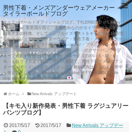
男性下着・メンズアンダーウェアメーカー
タイラーボールドブログ
タイラーボールドオフィシャルブログ。TYLERBOLD of Luxury
Underwear. 美意識が高く、本物志向なのがタイラーボールドの
お客さまの特徴。そしてシンプルイズベストをキモに色気10倍増
しなラグジュアリーアンダーウェア・男性下着・メンズアンダー
ウェア・ビキニパンツ・ブーメランパンツ・ブラジリアンビキ
ニ・ブラジリアンパンツ・メンズTバック・ボクサーパンツ・ブ
リーフ通販 | 特別仕様であるマイクロサイズのXS・S・M・L・
XL・XXLサイズまで幅広いサイズ展開で、男性下着・メンズアン
ダーウェア・メンズビキニ・メンズ下着を国内はもちろん世界中
へ発送いたします。 Welcome to the blog of TYLERBOLD! We
ship around the world from Japan
ホーム
New Arrivals アップデート
【キモ入り新作発表・男性下着 ラグジュアリー
パンツブログ】
2017/5/17
2017/5/17
New Arrivals アップデー