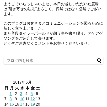
ようこそいらっしゃいませ、本日お越しいただいた意味
は“引き寄せの法則”よろしく、偶然ではなく必然でござい
ます。
このブログはお客さまとコミュニケーションを図るために
新しく立ち上げました。
また普段タイラーボールドが想う事を書き綴り、アゲアゲ
ソングをご紹介して参ります。
どうぞご遠慮なくコメントをお寄せくださいませ。
2017年5月
日
月
火
水
木
金
土
1
2
3
4
5
6
7
8
9
10
11
12
13
14
15
16
17
18
19
20