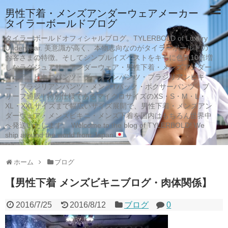
男性下着・メンズアンダーウェアメーカー
タイラーボールドブログ
タイラーボールドオフィシャルブログ。TYLERBOLD of Luxury
Underwear. 美意識が高く、本物志向なのがタイラーボールドの
お客さまの特徴。そしてシンプルイズベストをキモに色気10倍増
しなラグジュアリーアンダーウェア・男性下着・メンズアンダー
ウェア・ビキニパンツ・ブーメランパンツ・ブラジリアンビキ
ニ・ブラジリアンパンツ・メンズTバック・ボクサーパンツ・ブ
リーフ通販 | 特別仕様であるマイクロサイズのXS・S・M・L・
XL・XXLサイズまで幅広いサイズ展開で、男性下着・メンズアン
ダーウェア・メンズビキニ・メンズ下着を国内はもちろん世界中
へ発送いたします。 Welcome to the blog of TYLERBOLD! We
ship around the world from Japan
ホーム
ブログ
【男性下着 メンズビキニブログ・肉体関係】
2016/7/25
2016/8/12
ブログ
0