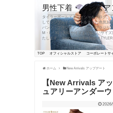
男性下着・メンズア
タイラーボールドオフィシャルブログ。TYLER
してシンプルイズベストをキモに色気10
パンツ・ブラジリアンビキニ・ブラジリア
M・L・XL・XXLサイズまで幅広いサ
たします。 Welcome to the blog of TYLERBO
TOP
オフィシャルストア
コーポレートサ
ホーム
New Arrivals アップデート
【New Arrival
ュアリーアンダーウ
2026/