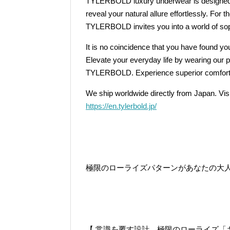
TYLERBOLD luxury underwear is designed t
reveal your natural allure effortlessly. Fo
TYLERBOLD invites you into a world of soph
It is no coincidence that you have found 
Elevate your everyday life by wearing our
TYLERBOLD. Experience superior comfort an
We ship worldwide directly from Japan. Vis
https://en.tylerbold.jp/
極限のローライズパターンがあなたの大
【 常識を覆す設計。極限のローライズ「