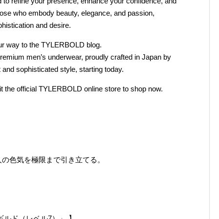
o refine your presence, enhance your confidence, and
r those who embody beauty, elegance, and passion,
istication and desire.
your way to the TYLERBOLD blog.
 premium men’s underwear, proudly crafted in Japan by
d sophisticated style, starting today.
it the official TYLERBOLD online store to shop now.
人の色気を極限まで引き立てる。
ギルド（レベル7）」 】