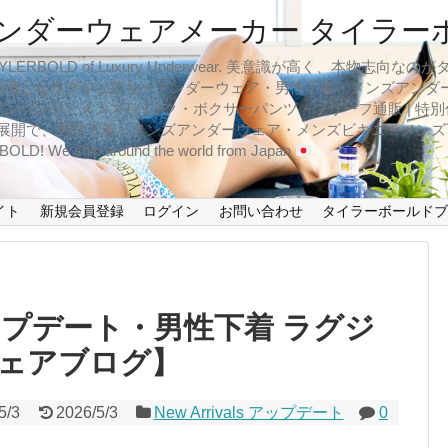
ンダーウェアメーカー タイラー
BOLD of Luxury Underwear. 美意識が高く、本物志
倍増しなラグジュアリーアンダーウェア・男性下着・メンズアンダ
ンパンツ・メンズTバック・ボクサーパンツ・ブリーフ通販 | 特別
イズ展開で、男性下着・メンズアンダーウェア・メンズビキニ・メン
LD! We ship around the world from Japan
イト
新規会員登録
ログイン
お問い合わせ
タイラーボールド
s アップデート・男性下着 ラグジ
ェアブログ】
5/3
2026/5/3
New Arrivals アップデート
0