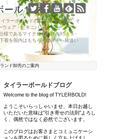
ボールドブログ
向なのがタイラーボールドのお客さまの特徴。そ
ーウェア・ビキニパンツ・ブーメラン
仕様であるマイクロサイズのXS・S・
ズ下着を国内はもちろん世界中へ発送い
ブランド卸売のご案内
タイラーボールドブログ
Welcome to the blog of TYLERBOLD!
ようこそいらっしゃいませ、本日お越し
いただいた意味は“引き寄せの法則”よろし
く、偶然ではなく必然でございます。
このブログはお客さまとコミュニケーシ
ョンを図るために新しく立ち上げまし