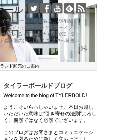
ボールドブログ
向なのがタイラーボールドのお客さまの特徴。そ
ーウェア・ビキニパンツ・ブーメラン
仕様であるマイクロサイズのXS・S・
ズ下着を国内はもちろん世界中へ発送い
ブランド卸売のご案内
タイラーボールドブログ
Welcome to the blog of TYLERBOLD!
ようこそいらっしゃいませ、本日お越し
いただいた意味は“引き寄せの法則”よろし
く、偶然ではなく必然でございます。
このブログはお客さまとコミュニケーシ
ョンを図るために新しく立ち上げまし