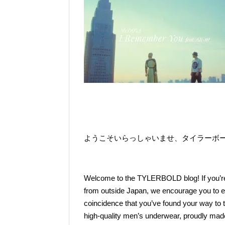
ようこそいらっしゃいませ、タイラーボ
Welcome to the TYLERBOLD blog! If you’re
from outside Japan, we encourage you to exp
coincidence that you’ve found your way to
high-quality men’s underwear, proudly ma