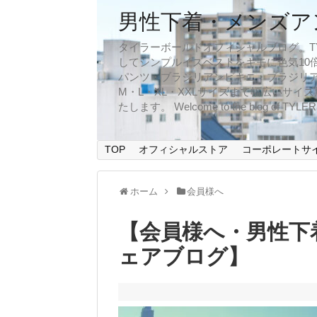
男性下着・メンズア
タイラーボールドオフィシャルブログ。TYLER
してシンプルイズベストをキモに色気10
パンツ・ブラジリアンビキニ・ブラジリア
M・L・XL・XXLサイズまで幅広いサ
たします。 Welcome to the blog of TYLERBO
TOP
オフィシャルストア
コーポレートサ
ホーム
会員様へ
【会員様へ・男性下
ェアブログ】