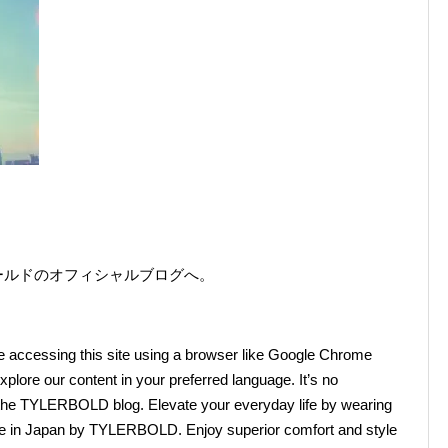
ールドのオフィシャルブログへ。
 accessing this site using a browser like Google Chrome
lore our content in your preferred language. It’s no
 the TYLERBOLD blog. Elevate your everyday life by wearing
de in Japan by TYLERBOLD. Enjoy superior comfort and style