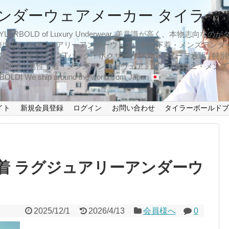
ンダーウェアメーカー タイラー
BOLD of Luxury Underwear. 美意識が高く、本物志
倍増しなラグジュアリーアンダーウェア・男性下着・メンズアンダ
ンパンツ・メンズTバック・ボクサーパンツ・ブリーフ通販 | 特別
イズ展開で、男性下着・メンズアンダーウェア・メンズビキニ・メン
LD! We ship around the world from Japan
イト
新規会員登録
ログイン
お問い合わせ
タイラーボールド
着 ラグジュアリーアンダーウ
2025/12/1
2026/4/13
会員様へ
0