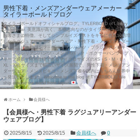
男性下着・メンズアンダーウェアメーカー
タイラーボールドブログ
タイラーボールドオフィシャルブログ。TYLERBOLD of Luxury
Underwear. 美意識が高く、本物志向なのがタイラーボールドの
お客さまの特徴。そしてシンプルイズベストをキモに色気10倍増
しなラグジュアリーアンダーウェア・男性下着・メンズアンダー
ウェア・ビキニパンツ・ブーメランパンツ・ブラジリアンビキ
ニ・ブラジリアンパンツ・メンズTバック・ボクサーパンツ・ブ
リーフ通販 | 特別仕様であるマイクロサイズのXS・S・M・L・
XL・XXLサイズまで幅広いサイズ展開で、男性下着・メンズアン
ダーウェア・メンズビキニ・メンズ下着を国内はもちろん世界中
へ発送いたします。 Welcome to the blog of TYLERBOLD! We
ship around the world from Japan
ホーム
会員様へ
【会員様へ・男性下着 ラグジュアリーアンダー
ウェアブログ】
2025/8/15
2025/8/15
会員様へ
0