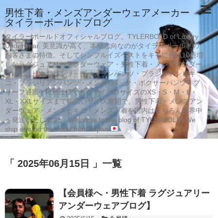
男性下着・メンズアンダーウェアメーカー
タイラーボールドブログ
タイラーボールドオフィシャルブログ。TYLERBOLD of Luxury
Underwear. 美意識が高く、本物志向なのがタイラーボールドの
お客さまの特徴。そしてシンプルイズベストをキモに色気10倍増
しなラグジュアリーアンダーウェア・男性下着・メンズアンダー
ウェア・ビキニパンツ・ブーメランパンツ・ブラジリアンビキ
ニ・ブラジリアンパンツ・メンズTバック・ボクサーパンツ・ブ
リーフ通販 | 特別仕様であるマイクロサイズのXS・S・M・L・
XL・XXLサイズまで幅広いサイズ展開で、男性下着・メンズアン
ダーウェア・メンズビキニ・メンズ下着を国内はもちろん世界中
へ発送いたします。 Welcome to the blog of TYLERBOLD! We
ship around the world from Japan
「 2025年06月15日 」一覧
【会員様へ・男性下着 ラグジュアリー
アンダーウェアブログ】