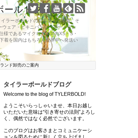
ボールドブログ
向なのがタイラーボールドのお客さまの特徴。そ
ーウェア・ビキニパンツ・ブーメラン
仕様であるマイクロサイズのXS・S・
ズ下着を国内はもちろん世界中へ発送い
ブランド卸売のご案内
タイラーボールドブログ
Welcome to the blog of TYLERBOLD!
ようこそいらっしゃいませ、本日お越し
いただいた意味は“引き寄せの法則”よろし
く、偶然ではなく必然でございます。
このブログはお客さまとコミュニケーシ
ョンを図るために新しく立ち上げまし