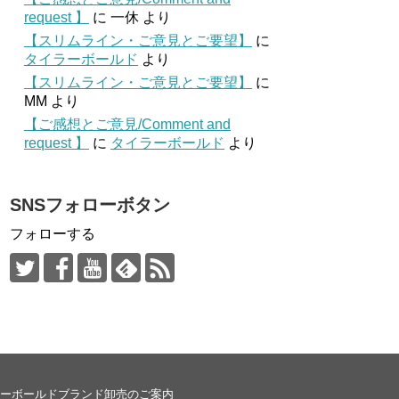
request 】
に
一休
より
【スリムライン・ご意見とご要望】
に
タイラーボールド
より
【スリムライン・ご意見とご要望】
に
MM
より
【ご感想とご意見/Comment and
request 】
に
タイラーボールド
より
SNSフォローボタン
フォローする
ーボールドブランド卸売のご案内