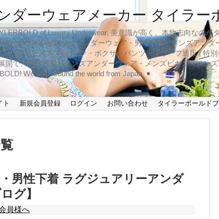
ンダーウェアメーカー タイラー
BOLD of Luxury Underwear. 美意識が高く、本物志
倍増しなラグジュアリーアンダーウェア・男性下着・メンズアンダ
ンパンツ・メンズTバック・ボクサーパンツ・ブリーフ通販 | 特別
イズ展開で、男性下着・メンズアンダーウェア・メンズビキニ・メン
LD! We ship around the world from Japan
イト
新規会員登録
ログイン
お問い合わせ
タイラーボールド
一覧
・男性下着 ラグジュアリーアンダ
ブログ】
会員様へ