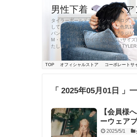
男性下着・メンズア
タイラーボールドオフィシャルブログ。TYLER
してシンプルイズベストをキモに色気10
パンツ・ブラジリアンビキニ・ブラジリア
M・L・XL・XXLサイズまで幅広いサ
たします。 Welcome to the blog of TYLERBO
TOP
オフィシャルストア
コーポレートサ
「 2025年05月01日 」
【会員様へ
ーウェア
2025/5/1