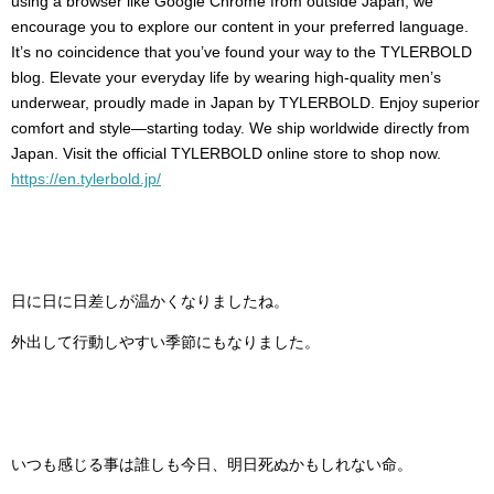
using a browser like Google Chrome from outside Japan, we
encourage you to explore our content in your preferred language.
It’s no coincidence that you’ve found your way to the TYLERBOLD
blog. Elevate your everyday life by wearing high-quality men’s
underwear, proudly made in Japan by TYLERBOLD. Enjoy superior
comfort and style—starting today. We ship worldwide directly from
Japan. Visit the official TYLERBOLD online store to shop now.
https://en.tylerbold.jp/
日に日に日差しが温かくなりましたね。
外出して行動しやすい季節にもなりました。
いつも感じる事は誰しも今日、明日死ぬかもしれない命。