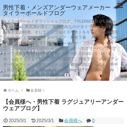
男性下着・メンズアンダーウェアメーカー
タイラーボールドブログ
タイラーボールドオフィシャルブログ。TYLERBOLD of Luxury
Underwear. 美意識が高く、本物志向なのがタイラーボールドの
お客さまの特徴。そしてシンプルイズベストをキモに色気10倍増
しなラグジュアリーアンダーウェア・男性下着・メンズアンダー
ウェア・ビキニパンツ・ブーメランパンツ・ブラジリアンビキ
ニ・ブラジリアンパンツ・メンズTバック・ボクサーパンツ・ブ
リーフ通販 | 特別仕様であるマイクロサイズのXS・S・M・L・
XL・XXLサイズまで幅広いサイズ展開で、男性下着・メンズアン
ダーウェア・メンズビキニ・メンズ下着を国内はもちろん世界中
へ発送いたします。 Welcome to the blog of TYLERBOLD! We
ship around the world from Japan
ホーム
会員様へ
【会員様へ・男性下着 ラグジュアリーアンダー
ウェアブログ】
2025/3/1
2025/3/1
会員様へ
0