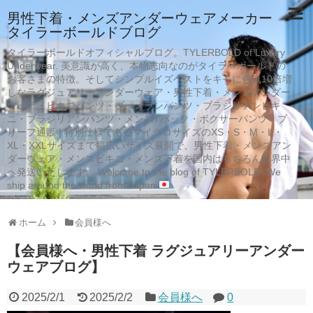
男性下着・メンズアンダーウェアメーカー
タイラーボールドブログ
タイラーボールドオフィシャルブログ。TYLERBOLD of Luxury
Underwear. 美意識が高く、本物志向なのがタイラーボールドの
お客さまの特徴。そしてシンプルイズベストをキモに色気10倍増
しなラグジュアリーアンダーウェア・男性下着・メンズアンダー
ウェア・ビキニパンツ・ブーメランパンツ・ブラジリアンビキ
ニ・ブラジリアンパンツ・メンズTバック・ボクサーパンツ・ブ
リーフ通販 | 特別仕様であるマイクロサイズのXS・S・M・L・
XL・XXLサイズまで幅広いサイズ展開で、男性下着・メンズアン
ダーウェア・メンズビキニ・メンズ下着を国内はもちろん世界中
へ発送いたします。 Welcome to the blog of TYLERBOLD! We
ship around the world from Japan
ホーム
会員様へ
【会員様へ・男性下着 ラグジュアリーアンダー
ウェアブログ】
2025/2/1
2025/2/2
会員様へ
0