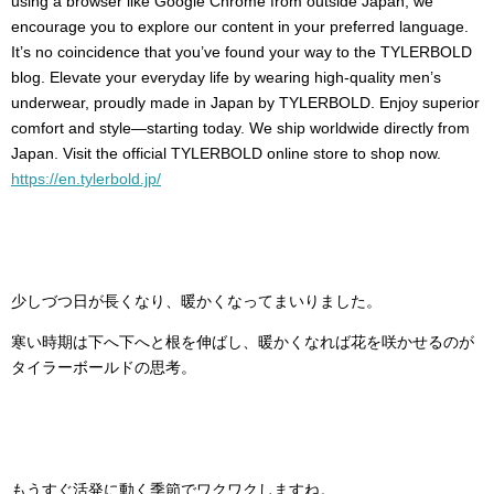
using a browser like Google Chrome from outside Japan, we
encourage you to explore our content in your preferred language.
It’s no coincidence that you’ve found your way to the TYLERBOLD
blog. Elevate your everyday life by wearing high-quality men’s
underwear, proudly made in Japan by TYLERBOLD. Enjoy superior
comfort and style—starting today. We ship worldwide directly from
Japan. Visit the official TYLERBOLD online store to shop now.
https://en.tylerbold.jp/
少しづつ日が長くなり、暖かくなってまいりました。
寒い時期は下へ下へと根を伸ばし、暖かくなれば花を咲かせるのが
タイラーボールドの思考。
もうすぐ活発に動く季節でワクワクしますね。