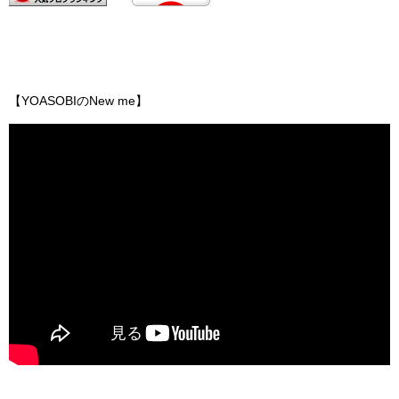
【YOASOBIのNew me】