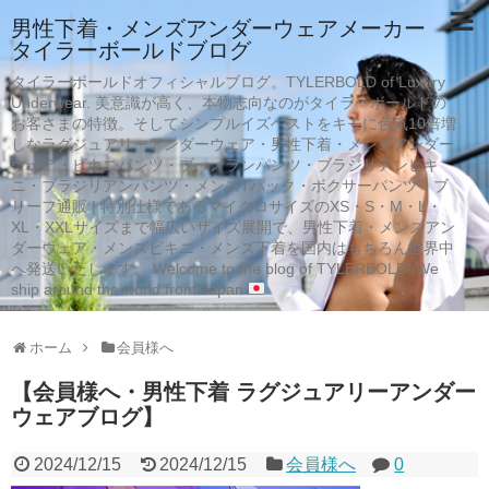
男性下着・メンズアンダーウェアメーカー
タイラーボールドブログ
タイラーボールドオフィシャルブログ。TYLERBOLD of Luxury
Underwear. 美意識が高く、本物志向なのがタイラーボールドの
お客さまの特徴。そしてシンプルイズベストをキモに色気10倍増
しなラグジュアリーアンダーウェア・男性下着・メンズアンダー
ウェア・ビキニパンツ・ブーメランパンツ・ブラジリアンビキ
ニ・ブラジリアンパンツ・メンズTバック・ボクサーパンツ・ブ
リーフ通販 | 特別仕様であるマイクロサイズのXS・S・M・L・
XL・XXLサイズまで幅広いサイズ展開で、男性下着・メンズアン
ダーウェア・メンズビキニ・メンズ下着を国内はもちろん世界中
へ発送いたします。 Welcome to the blog of TYLERBOLD! We
ship around the world from Japan
ホーム
会員様へ
【会員様へ・男性下着 ラグジュアリーアンダー
ウェアブログ】
2024/12/15
2024/12/15
会員様へ
0