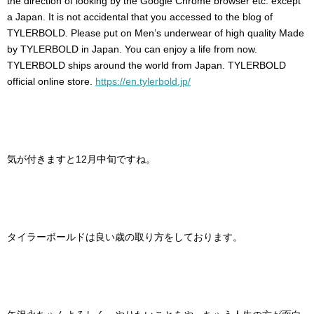
the direction of looking by the Google Chrome browser etc. except
a Japan. It is not accidental that you accessed to the blog of
TYLERBOLD. Please put on Men’s underwear of high quality Made
by TYLERBOLD in Japan. You can enjoy a life from now.
TYLERBOLD ships around the world from Japan. TYLERBOLD
official online store.
https://en.tylerbold.jp/
気が付きますと12月中旬ですね。
タイラーボールドは良い歳の取り方をしております。