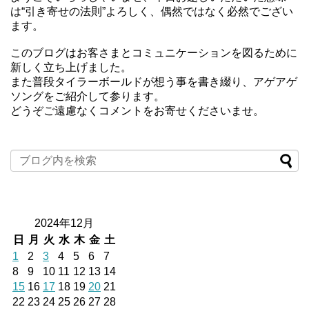
は“引き寄せの法則”よろしく、偶然ではなく必然でござい
ます。
このブログはお客さまとコミュニケーションを図るために
新しく立ち上げました。
また普段タイラーボールドが想う事を書き綴り、アゲアゲ
ソングをご紹介して参ります。
どうぞご遠慮なくコメントをお寄せくださいませ。
2024年12月
日
月
火
水
木
金
土
1
2
3
4
5
6
7
8
9
10
11
12
13
14
15
16
17
18
19
20
21
22
23
24
25
26
27
28