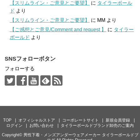
【スリムライン・ご意見とご要望】
に
タイラーボール
ド
より
【スリムライン・ご意見とご要望】
に
MM
より
【ご感想とご意見/Comment and request 】
に
タイラー
ボールド
より
SNSフォローボタン
フォローする
TOP
オフィシャルストア
コーポレートサイト
新規会員登録
ログイン
お問い合わせ
タイラーボールドブランド卸売のご案内
Copyright©
男性下着・メンズアンダーウェアメーカー タイラーボールドブ