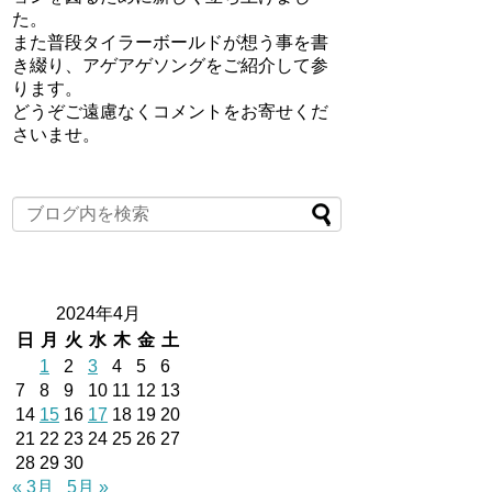
た。
また普段タイラーボールドが想う事を書
き綴り、アゲアゲソングをご紹介して参
ります。
どうぞご遠慮なくコメントをお寄せくだ
さいませ。
2024年4月
日
月
火
水
木
金
土
1
2
3
4
5
6
7
8
9
10
11
12
13
14
15
16
17
18
19
20
21
22
23
24
25
26
27
28
29
30
« 3月
5月 »