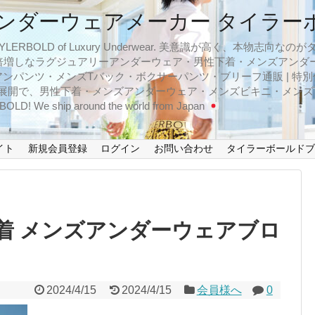
ンダーウェアメーカー タイラー
BOLD of Luxury Underwear. 美意識が高く、本物志
倍増しなラグジュアリーアンダーウェア・男性下着・メンズアンダ
ンパンツ・メンズTバック・ボクサーパンツ・ブリーフ通販 | 特別
イズ展開で、男性下着・メンズアンダーウェア・メンズビキニ・メン
LD! We ship around the world from Japan
イト
新規会員登録
ログイン
お問い合わせ
タイラーボールド
着 メンズアンダーウェアブロ
2024/4/15
2024/4/15
会員様へ
0