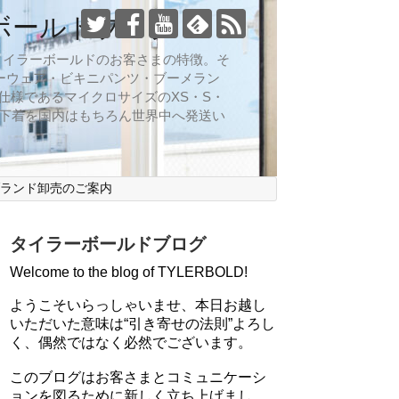
ボールドブログ
向なのがタイラーボールドのお客さまの特徴。そ
ーウェア・ビキニパンツ・ブーメラン
仕様であるマイクロサイズのXS・S・
ズ下着を国内はもちろん世界中へ発送い
ブランド卸売のご案内
タイラーボールドブログ
Welcome to the blog of TYLERBOLD!
ようこそいらっしゃいませ、本日お越し
いただいた意味は“引き寄せの法則”よろし
く、偶然ではなく必然でございます。
このブログはお客さまとコミュニケーシ
ョンを図るために新しく立ち上げまし