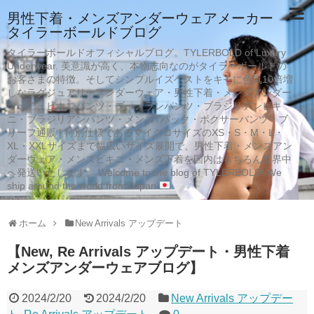
男性下着・メンズアンダーウェアメーカー
タイラーボールドブログ
タイラーボールドオフィシャルブログ。TYLERBOLD of Luxury
Underwear. 美意識が高く、本物志向なのがタイラーボールドの
お客さまの特徴。そしてシンプルイズベストをキモに色気10倍増
しなラグジュアリーアンダーウェア・男性下着・メンズアンダー
ウェア・ビキニパンツ・ブーメランパンツ・ブラジリアンビキ
ニ・ブラジリアンパンツ・メンズTバック・ボクサーパンツ・ブ
リーフ通販 | 特別仕様であるマイクロサイズのXS・S・M・L・
XL・XXLサイズまで幅広いサイズ展開で、男性下着・メンズアン
ダーウェア・メンズビキニ・メンズ下着を国内はもちろん世界中
へ発送いたします。 Welcome to the blog of TYLERBOLD! We
ship around the world from Japan
ホーム
New Arrivals アップデート
【New, Re Arrivals アップデート・男性下着
メンズアンダーウェアブログ】
2024/2/20
2024/2/20
New Arrivals アップデー