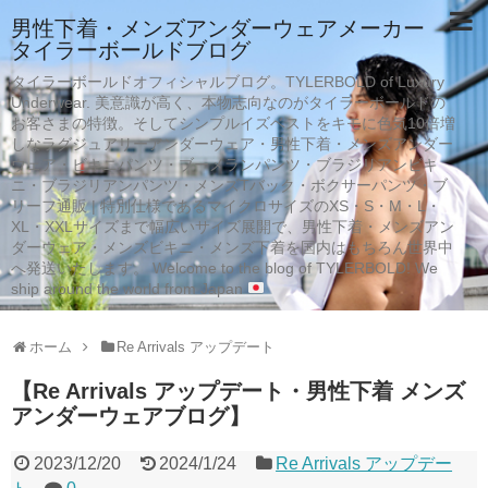
男性下着・メンズアンダーウェアメーカー
タイラーボールドブログ
タイラーボールドオフィシャルブログ。TYLERBOLD of Luxury
Underwear. 美意識が高く、本物志向なのがタイラーボールドの
お客さまの特徴。そしてシンプルイズベストをキモに色気10倍増
しなラグジュアリーアンダーウェア・男性下着・メンズアンダー
ウェア・ビキニパンツ・ブーメランパンツ・ブラジリアンビキ
ニ・ブラジリアンパンツ・メンズTバック・ボクサーパンツ・ブ
リーフ通販 | 特別仕様であるマイクロサイズのXS・S・M・L・
XL・XXLサイズまで幅広いサイズ展開で、男性下着・メンズアン
ダーウェア・メンズビキニ・メンズ下着を国内はもちろん世界中
へ発送いたします。 Welcome to the blog of TYLERBOLD! We
ship around the world from Japan
ホーム
Re Arrivals アップデート
【Re Arrivals アップデート・男性下着 メンズ
アンダーウェアブログ】
2023/12/20
2024/1/24
Re Arrivals アップデー