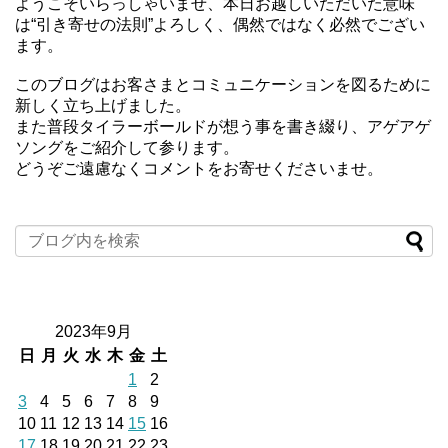
ようこそいらっしゃいませ、本日お越しいただいた意味
は“引き寄せの法則”よろしく、偶然ではなく必然でござい
ます。
このブログはお客さまとコミュニケーションを図るために
新しく立ち上げました。
また普段タイラーボールドが想う事を書き綴り、アゲアゲ
ソングをご紹介して参ります。
どうぞご遠慮なくコメントをお寄せくださいませ。
2023年9月
日
月
火
水
木
金
土
1
2
3
4
5
6
7
8
9
10
11
12
13
14
15
16
17
18
19
20
21
22
23