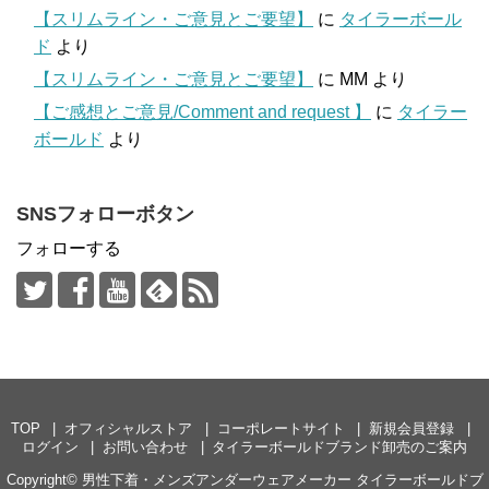
【スリムライン・ご意見とご要望】
に
タイラーボール
ド
より
【スリムライン・ご意見とご要望】
に
MM
より
【ご感想とご意見/Comment and request 】
に
タイラー
ボールド
より
SNSフォローボタン
フォローする
TOP
オフィシャルストア
コーポレートサイト
新規会員登録
ログイン
お問い合わせ
タイラーボールドブランド卸売のご案内
Copyright©
男性下着・メンズアンダーウェアメーカー タイラーボールドブ