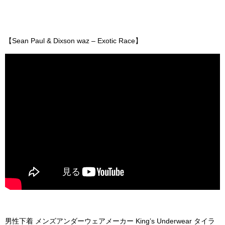
【Sean Paul & Dixson waz – Exotic Race】
男性下着 メンズアンダーウェアメーカー King’s Underwear タイラ