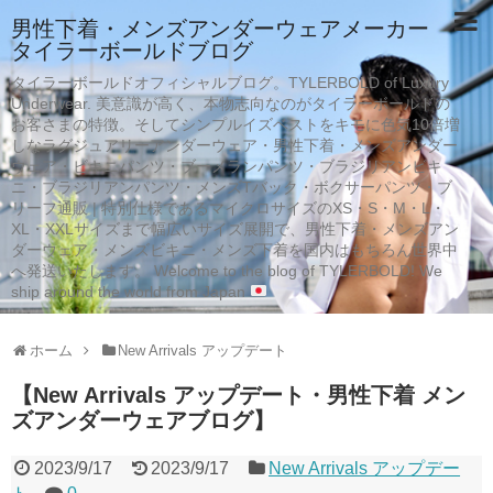
男性下着・メンズアンダーウェアメーカー
タイラーボールドブログ
タイラーボールドオフィシャルブログ。TYLERBOLD of Luxury
Underwear. 美意識が高く、本物志向なのがタイラーボールドの
お客さまの特徴。そしてシンプルイズベストをキモに色気10倍増
しなラグジュアリーアンダーウェア・男性下着・メンズアンダー
ウェア・ビキニパンツ・ブーメランパンツ・ブラジリアンビキ
ニ・ブラジリアンパンツ・メンズTバック・ボクサーパンツ・ブ
リーフ通販 | 特別仕様であるマイクロサイズのXS・S・M・L・
XL・XXLサイズまで幅広いサイズ展開で、男性下着・メンズアン
ダーウェア・メンズビキニ・メンズ下着を国内はもちろん世界中
へ発送いたします。 Welcome to the blog of TYLERBOLD! We
ship around the world from Japan
ホーム
New Arrivals アップデート
【New Arrivals アップデート・男性下着 メン
ズアンダーウェアブログ】
2023/9/17
2023/9/17
New Arrivals アップデー