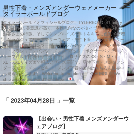
男性下着・メンズアンダーウェアメーカー
タイラーボールドブログ
タイラーボールドオフィシャルブログ。TYLERBOLD of Luxury
Underwear. 美意識が高く、本物志向なのがタイラーボールドの
お客さまの特徴。そしてシンプルイズベストをキモに色気10倍増
しなラグジュアリーアンダーウェア・男性下着・メンズアンダー
ウェア・ビキニパンツ・ブーメランパンツ・ブラジリアンビキ
ニ・ブラジリアンパンツ・メンズTバック・ボクサーパンツ・ブ
リーフ通販 | 特別仕様であるマイクロサイズのXS・S・M・L・
XL・XXLサイズまで幅広いサイズ展開で、男性下着・メンズアン
ダーウェア・メンズビキニ・メンズ下着を国内はもちろん世界中
へ発送いたします。 Welcome to the blog of TYLERBOLD! We
ship around the world from Japan
「 2023年04月28日 」一覧
【出会い・男性下着 メンズアンダーウ
ェアブログ】