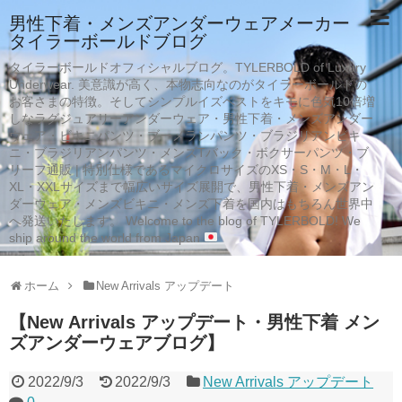
男性下着・メンズアンダーウェアメーカー
タイラーボールドブログ
タイラーボールドオフィシャルブログ。TYLERBOLD of Luxury
Underwear. 美意識が高く、本物志向なのがタイラーボールドの
お客さまの特徴。そしてシンプルイズベストをキモに色気10倍増
しなラグジュアリーアンダーウェア・男性下着・メンズアンダー
ウェア・ビキニパンツ・ブーメランパンツ・ブラジリアンビキ
ニ・ブラジリアンパンツ・メンズTバック・ボクサーパンツ・ブ
リーフ通販 | 特別仕様であるマイクロサイズのXS・S・M・L・
XL・XXLサイズまで幅広いサイズ展開で、男性下着・メンズアン
ダーウェア・メンズビキニ・メンズ下着を国内はもちろん世界中
へ発送いたします。 Welcome to the blog of TYLERBOLD! We
ship around the world from Japan
ホーム
New Arrivals アップデート
【New Arrivals アップデート・男性下着 メン
ズアンダーウェアブログ】
2022/9/3
2022/9/3
New Arrivals アップデート