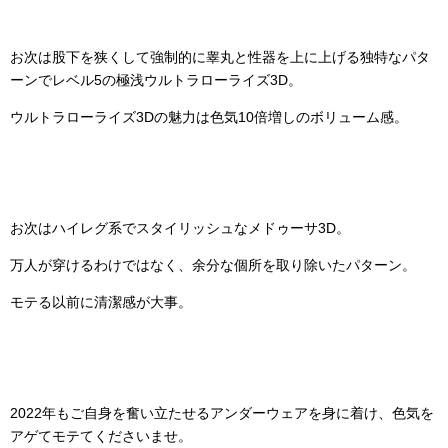
お次は股下を狭くして強制的に睾丸と性器を上に上げる独特なパタ
ーンでレベル5の極浅ウルトラローライズ3D。
ウルトラローライズ3Dの魅力は色気10倍増しのボリューム感。
お次はハイレグ系でスタイリッシュなメドゥーサ3D。
万人が穿けるわけではなく、余分な個所を取り除いたパターン。
モテる以前に清潔感が大事。
2022年もご自身を奮い立たせるアンダーウェアを身に着け、色気を
アゲてモテてくださいませ。