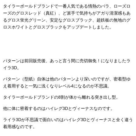
タイラーボールドブランドで一番人気である情熱のバラ、ローズロ
ーズのグロスレッド（真紅）、ど派手で気持ちがアガり清潔感もあ
るグロス蛍光グリーン、安定なグロスブラック、超鉄板の無地のグ
ロスホワイトとグロスブラックをアップデートしました。
パターンは前回販売後、あっと言う間に売切御免！になりましたラ
イラ3D。
パターン（型紙）自体は他のパターンより深いのですが、密着型ゆ
え着用すると一気に浅くなりレベル4になるのが不思議。
タイラーボールドブランドの8割が体から離れる突き出し型。
他に体に密着するのはハイレグ3Dとヴィーナスなのです。
ライラ3Dが不思議で面白いのはハイレグ3Dとヴィーナスと全く違う
着用感なのです。