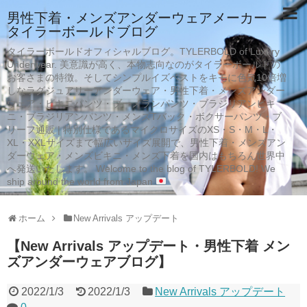
男性下着・メンズアンダーウェアメーカー
タイラーボールドブログ
タイラーボールドオフィシャルブログ。TYLERBOLD of Luxury
Underwear. 美意識が高く、本物志向なのがタイラーボールドの
お客さまの特徴。そしてシンプルイズベストをキモに色気10倍増
しなラグジュアリーアンダーウェア・男性下着・メンズアンダー
ウェア・ビキニパンツ・ブーメランパンツ・ブラジリアンビキ
ニ・ブラジリアンパンツ・メンズTバック・ボクサーパンツ・ブ
リーフ通販 | 特別仕様であるマイクロサイズのXS・S・M・L・
XL・XXLサイズまで幅広いサイズ展開で、男性下着・メンズアン
ダーウェア・メンズビキニ・メンズ下着を国内はもちろん世界中
へ発送いたします。 Welcome to the blog of TYLERBOLD! We
ship around the world from Japan
ホーム
New Arrivals アップデート
【New Arrivals アップデート・男性下着 メン
ズアンダーウェアブログ】
2022/1/3
2022/1/3
New Arrivals アップデート