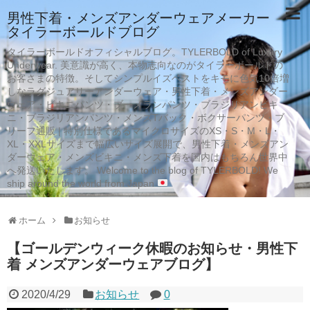
男性下着・メンズアンダーウェアメーカー
タイラーボールドブログ
タイラーボールドオフィシャルブログ。TYLERBOLD of Luxury
Underwear. 美意識が高く、本物志向なのがタイラーボールドの
お客さまの特徴。そしてシンプルイズベストをキモに色気10倍増
しなラグジュアリーアンダーウェア・男性下着・メンズアンダー
ウェア・ビキニパンツ・ブーメランパンツ・ブラジリアンビキ
ニ・ブラジリアンパンツ・メンズTバック・ボクサーパンツ・ブ
リーフ通販 | 特別仕様であるマイクロサイズのXS・S・M・L・
XL・XXLサイズまで幅広いサイズ展開で、男性下着・メンズアン
ダーウェア・メンズビキニ・メンズ下着を国内はもちろん世界中
へ発送いたします。 Welcome to the blog of TYLERBOLD! We
ship around the world from Japan
ホーム
お知らせ
【ゴールデンウィーク休暇のお知らせ・男性下
着 メンズアンダーウェアブログ】
2020/4/29
お知らせ
0