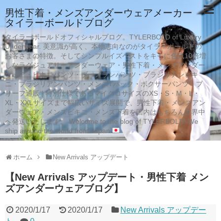
男性下着・メンズアンダーウェアメーカー
タイラーボールドブログ
タイラーボールドオフィシャルブログ。TYLERBOLD of Luxury
Underwear. 美意識が高く、本物志向なのがタイラーボールドの
お客さまの特徴。そしてシンプルイズベストをキモに色気10倍増
しなラグジュアリーアンダーウェア・男性下着・メンズアンダー
ウェア・ビキニパンツ・ブーメランパンツ・ブラジリアンビキ
ニ・ブラジリアンパンツ・メンズTバック・ボクサーパンツ・ブ
リーフ通販 | 特別仕様であるマイクロサイズのXS・S・M・L・
XL・XXLサイズまで幅広いサイズ展開で、男性下着・メンズアン
ダーウェア・メンズビキニ・メンズ下着を国内はもちろん世界中
へ発送いたします。 Welcome to the blog of TYLERBOLD! We
ship around the world from Japan
ホーム
New Arrivals アップデート
【New Arrivals アップデート・男性下着 メン
ズアンダーウェアブログ】
2020/1/17
2020/1/17
New Arrivals アップデー