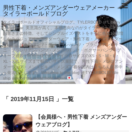
男性下着・メンズアンダーウェアメーカー
タイラーボールドブログ
タイラーボールドオフィシャルブログ。TYLERBOLD of Luxury
Underwear. 美意識が高く、本物志向なのがタイラーボールドの
お客さまの特徴。そしてシンプルイズベストをキモに色気10倍増
しなラグジュアリーアンダーウェア・男性下着・メンズアンダー
ウェア・ビキニパンツ・ブーメランパンツ・ブラジリアンビキ
ニ・ブラジリアンパンツ・メンズTバック・ボクサーパンツ・ブ
リーフ通販 | 特別仕様であるマイクロサイズのXS・S・M・L・
XL・XXLサイズまで幅広いサイズ展開で、男性下着・メンズアン
ダーウェア・メンズビキニ・メンズ下着を国内はもちろん世界中
へ発送いたします。 Welcome to the blog of TYLERBOLD! We
ship around the world from Japan
「 2019年11月15日 」一覧
【会員様へ・男性下着 メンズアンダー
ウェアブログ】