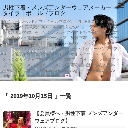
男性下着・メンズアンダーウェアメーカー
タイラーボールドブログ
タイラーボールドオフィシャルブログ。TYLERBOLD of Luxury
Underwear. 美意識が高く、本物志向なのがタイラーボールドの
お客さまの特徴。そしてシンプルイズベストをキモに色気10倍増
しなラグジュアリーアンダーウェア・男性下着・メンズアンダー
ウェア・ビキニパンツ・ブーメランパンツ・ブラジリアンビキ
ニ・ブラジリアンパンツ・メンズTバック・ボクサーパンツ・ブ
リーフ通販 | 特別仕様であるマイクロサイズのXS・S・M・L・
XL・XXLサイズまで幅広いサイズ展開で、男性下着・メンズアン
ダーウェア・メンズビキニ・メンズ下着を国内はもちろん世界中
へ発送いたします。 Welcome to the blog of TYLERBOLD! We
ship around the world from Japan
「 2019年10月15日 」一覧
【会員様へ・男性下着 メンズアンダー
ウェアブログ】