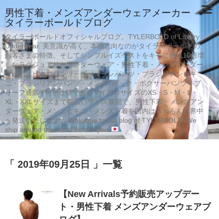
男性下着・メンズアンダーウェアメーカー
タイラーボールドブログ
タイラーボールドオフィシャルブログ。TYLERBOLD of Luxury
Underwear. 美意識が高く、本物志向なのがタイラーボールドの
お客さまの特徴。そしてシンプルイズベストをキモに色気10倍増
しなラグジュアリーアンダーウェア・男性下着・メンズアンダー
ウェア・ビキニパンツ・ブーメランパンツ・ブラジリアンビキ
ニ・ブラジリアンパンツ・メンズTバック・ボクサーパンツ・ブ
リーフ通販 | 特別仕様であるマイクロサイズのXS・S・M・L・
XL・XXLサイズまで幅広いサイズ展開で、男性下着・メンズアン
ダーウェア・メンズビキニ・メンズ下着を国内はもちろん世界中
へ発送いたします。 Welcome to the blog of TYLERBOLD! We
ship around the world from Japan
「 2019年09月25日 」一覧
【New Arrivals予約販売アップデー
ト・男性下着 メンズアンダーウェアブ