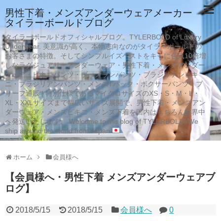
男性下着・メンズアンダーウェアメーカー
タイラーボールドブログ
タイラーボールドオフィシャルブログ。TYLERBOLD of Luxury
Underwear. 美意識が高く、本物志向なのがタイラーボールドの
お客さまの特徴。そしてシンプルイズベストをキモに色気10倍増
しなラグジュアリーアンダーウェア・男性下着・メンズアンダー
ウェア・ビキニパンツ・ブーメランパンツ・ブラジリアンビキ
ニ・ブラジリアンパンツ・メンズTバック・ボクサーパンツ・ブ
リーフ通販 | 特別仕様であるマイクロサイズのXS・S・M・L・
XL・XXLサイズまで幅広いサイズ展開で、男性下着・メンズアン
ダーウェア・メンズビキニ・メンズ下着を国内はもちろん世界中
へ発送いたします。 Welcome to the blog of TYLERBOLD! We
ship around the world from Japan
ホーム
会員様へ
【会員様へ・男性下着 メンズアンダーウェアブ
ログ】
2018/5/15
2018/5/15
会員様へ
0