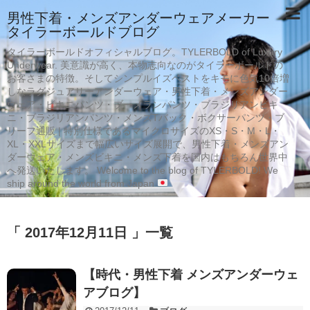
男性下着・メンズアンダーウェアメーカー
タイラーボールドブログ
タイラーボールドオフィシャルブログ。TYLERBOLD of Luxury
Underwear. 美意識が高く、本物志向なのがタイラーボールドの
お客さまの特徴。そしてシンプルイズベストをキモに色気10倍増
しなラグジュアリーアンダーウェア・男性下着・メンズアンダー
ウェア・ビキニパンツ・ブーメランパンツ・ブラジリアンビキ
ニ・ブラジリアンパンツ・メンズTバック・ボクサーパンツ・ブ
リーフ通販 | 特別仕様であるマイクロサイズのXS・S・M・L・
XL・XXLサイズまで幅広いサイズ展開で、男性下着・メンズアン
ダーウェア・メンズビキニ・メンズ下着を国内はもちろん世界中
へ発送いたします。 Welcome to the blog of TYLERBOLD! We
ship around the world from Japan
「 2017年12月11日 」一覧
【時代・男性下着 メンズアンダーウェ
アブログ】