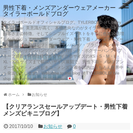
男性下着・メンズアンダーウェアメーカー
タイラーボールドブログ
タイラーボールドオフィシャルブログ。TYLERBOLD of Luxury
Underwear. 美意識が高く、本物志向なのがタイラーボールドの
お客さまの特徴。そしてシンプルイズベストをキモに色気10倍増
しなラグジュアリーアンダーウェア・男性下着・メンズアンダー
ウェア・ビキニパンツ・ブーメランパンツ・ブラジリアンビキ
ニ・ブラジリアンパンツ・メンズTバック・ボクサーパンツ・ブ
リーフ通販 | 特別仕様であるマイクロサイズのXS・S・M・L・
XL・XXLサイズまで幅広いサイズ展開で、男性下着・メンズアン
ダーウェア・メンズビキニ・メンズ下着を国内はもちろん世界中
へ発送いたします。 Welcome to the blog of TYLERBOLD! We
ship around the world from Japan
ホーム
お知らせ
【クリアランスセールアップデート・男性下着
メンズビキニブログ】
2017/10/10
お知らせ
0