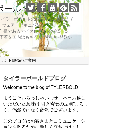
ボールドブログ
向なのがタイラーボールドのお客さまの特徴。そ
ーウェア・ビキニパンツ・ブーメラン
仕様であるマイクロサイズのXS・S・
ズ下着を国内はもちろん世界中へ発送い
ブランド卸売のご案内
タイラーボールドブログ
Welcome to the blog of TYLERBOLD!
ようこそいらっしゃいませ、本日お越し
いただいた意味は“引き寄せの法則”よろし
く、偶然ではなく必然でございます。
このブログはお客さまとコミュニケーシ
ョンを図るために新しく立ち上げまし