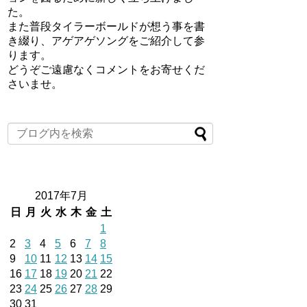
た。
また普段タイラーボールドが想う事を書
き綴り、アゲアゲソングをご紹介して参
ります。
どうぞご遠慮なくコメントをお寄せくだ
さいませ。
2017年7月
日
月
火
水
木
金
土
1
2
3
4
5
6
7
8
9
10
11
12
13
14
15
16
17
18
19
20
21
22
23
24
25
26
27
28
29
30
31