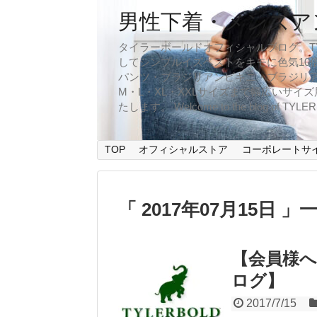
男性下着・メンズア
タイラーボールドオフィシャルブログ。TYLER
してシンプルイズベストをキモに色気10
パンツ・ブラジリアンビキニ・ブラジリア
M・L・XL・XXLサイズまで幅広いサ
たします。 Welcome to the blog of TYLERBO
TOP
オフィシャルストア
コーポレートサ
「 2017年07月15日 」
【会員様へ
ログ】
2017/7/15