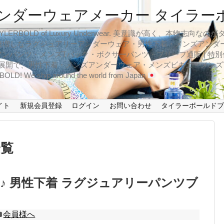
ンダーウェアメーカー タイラー
BOLD of Luxury Underwear. 美意識が高く、本物志
倍増しなラグジュアリーアンダーウェア・男性下着・メンズアンダ
ンパンツ・メンズTバック・ボクサーパンツ・ブリーフ通販 | 特別
イズ展開で、男性下着・メンズアンダーウェア・メンズビキニ・メン
LD! We ship around the world from Japan
イト
新規会員登録
ログイン
お問い合わせ
タイラーボールド
一覧
♪ 男性下着 ラグジュアリーパンツブ
会員様へ