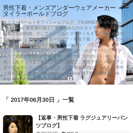
男性下着・メンズアンダーウェアメーカー
タイラーボールドブログ
タイラーボールドオフィシャルブログ。TYLERBOLD of Luxury
Underwear. 美意識が高く、本物志向なのがタイラーボールドの
お客さまの特徴。そしてシンプルイズベストをキモに色気10倍増
しなラグジュアリーアンダーウェア・男性下着・メンズアンダー
ウェア・ビキニパンツ・ブーメランパンツ・ブラジリアンビキ
ニ・ブラジリアンパンツ・メンズTバック・ボクサーパンツ・ブ
リーフ通販 | 特別仕様であるマイクロサイズのXS・S・M・L・
XL・XXLサイズまで幅広いサイズ展開で、男性下着・メンズアン
ダーウェア・メンズビキニ・メンズ下着を国内はもちろん世界中
へ発送いたします。 Welcome to the blog of TYLERBOLD! We
ship around the world from Japan
「 2017年06月30日 」一覧
【返事・男性下着 ラグジュアリーパン
ツブログ】