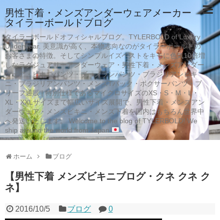
男性下着・メンズアンダーウェアメーカー
タイラーボールドブログ
タイラーボールドオフィシャルブログ。TYLERBOLD of Luxury
Underwear. 美意識が高く、本物志向なのがタイラーボールドの
お客さまの特徴。そしてシンプルイズベストをキモに色気10倍増
しなラグジュアリーアンダーウェア・男性下着・メンズアンダー
ウェア・ビキニパンツ・ブーメランパンツ・ブラジリアンビキ
ニ・ブラジリアンパンツ・メンズTバック・ボクサーパンツ・ブ
リーフ通販 | 特別仕様であるマイクロサイズのXS・S・M・L・
XL・XXLサイズまで幅広いサイズ展開で、男性下着・メンズアン
ダーウェア・メンズビキニ・メンズ下着を国内はもちろん世界中
へ発送いたします。 Welcome to the blog of TYLERBOLD! We
ship around the world from Japan
ホーム
ブログ
【男性下着 メンズビキニブログ・クネ クネ ク
ネ】
2016/10/5
ブログ
0